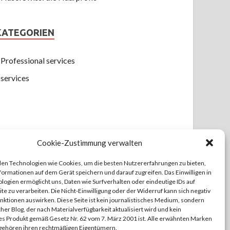
KATEGORIEN
Professional services
services
Cookie-Zustimmung verwalten
en Technologien wie Cookies, um die besten Nutzererfahrungen zu bieten,
formationen auf dem Gerät speichern und darauf zugreifen. Das Einwilligen in
logien ermöglicht uns, Daten wie Surfverhalten oder eindeutige IDs auf
te zu verarbeiten. Die Nicht-Einwilligung oder der Widerruf kann sich negativ
unktionen auswirken. Diese Seite ist kein journalistisches Medium, sondern
cher Blog, der nach Materialverfügbarkeit aktualisiert wird und kein
es Produkt gemäß Gesetz Nr. 62 vom 7. März 2001 ist. Alle erwähnten Marken
ehören ihren rechtmäßigen Eigentümern.
Stolz präsentiert
WordPress
und
HitMag
.