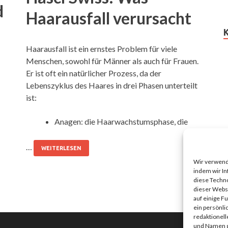
d
Haarausfall verursacht
Haarausfall ist ein ernstes Problem für viele
Menschen, sowohl für Männer als auch für Frauen.
Er ist oft ein natürlicher Prozess, da der
Lebenszyklus des Haares in drei Phasen unterteilt
ist:
Anagen: die Haarwachstumsphase, die
…
WEITERLESEN
Wir verwend
indem wir In
diese Techno
dieser Websi
auf einige F
ein persönli
redaktionell
und Namen g