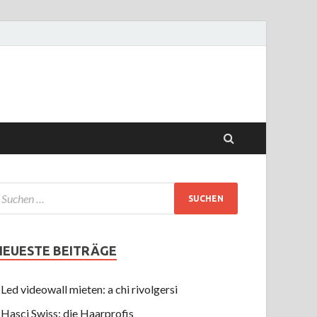
NEUESTE BEITRÄGE
Led videowall mieten: a chi rivolgersi
Hasci Swiss: die Haarprofis